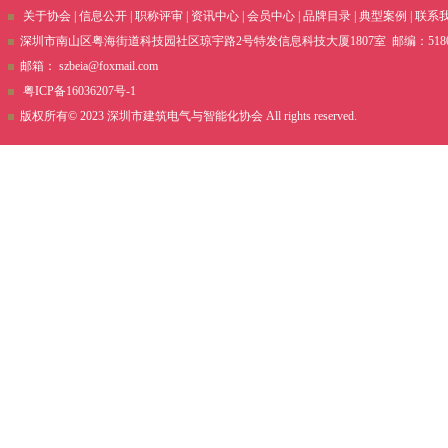
关于协会
|
信息公开
|
职称评审
|
资讯中心
|
会员中心
|
品牌目录
|
典型案例
|
联系
深圳市南山区粤海街道科技园社区琼宇路2号特发信息科技大厦1807室 邮编：51800 电话
邮箱：
szbeia@foxmail.com
粤ICP备16036207号-1
版权所有© 2023 深圳市建筑电气与智能化协会 All rights reserved.