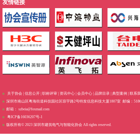
友情链接
关于协会
|
信息公开
|
职称评审
|
资讯中心
|
会员中心
|
品牌目录
|
典型案例
|
联系
深圳市南山区粤海街道科技园社区琼宇路2号特发信息科技大厦1807室 邮编：51800 电话
邮箱：
szbeia@foxmail.com
粤ICP备16036207号-1
版权所有© 2023 深圳市建筑电气与智能化协会 All rights reserved.