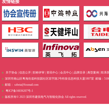
友情链接
关于协会
|
信息公开
|
职称评审
|
资讯中心
|
会员中心
|
品牌目录
|
典型案例
|
联系
深圳市南山区粤海街道科技园社区琼宇路2号特发信息科技大厦1807室 邮编：51800 电话
邮箱：
szbeia@foxmail.com
粤ICP备16036207号-1
版权所有© 2023 深圳市建筑电气与智能化协会 All rights reserved.