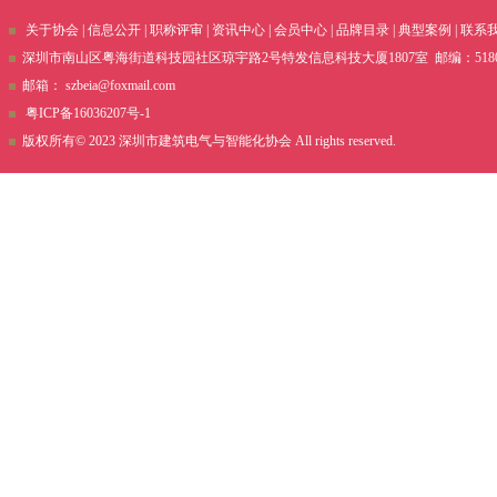
关于协会
|
信息公开
|
职称评审
|
资讯中心
|
会员中心
|
品牌目录
|
典型案例
|
联系
深圳市南山区粤海街道科技园社区琼宇路2号特发信息科技大厦1807室 邮编：51800 电话
邮箱：
szbeia@foxmail.com
粤ICP备16036207号-1
版权所有© 2023 深圳市建筑电气与智能化协会 All rights reserved.