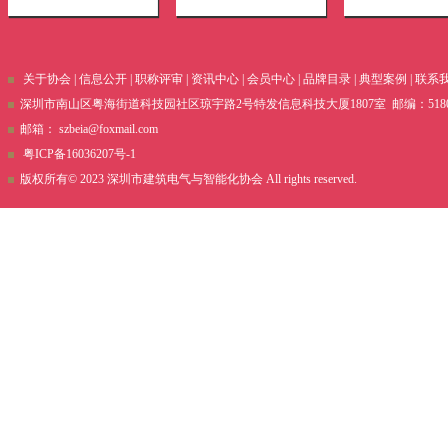
关于协会
|
信息公开
|
职称评审
|
资讯中心
|
会员中心
|
品牌目录
|
典型案例
|
联系
深圳市南山区粤海街道科技园社区琼宇路2号特发信息科技大厦1807室 邮编：51800 电话
邮箱：
szbeia@foxmail.com
粤ICP备16036207号-1
版权所有© 2023 深圳市建筑电气与智能化协会 All rights reserved.