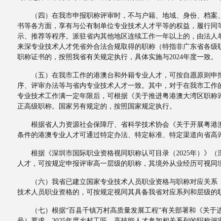
（四）在我市申报职称评审时，不与户籍、地域、身份、档案、
书等各方面，享有与公有制单位专业技术人才平等的权益，履行同
示、推荐等程序。派驻省内其他地区连续工作一年以上的，由法人
来深专业技术人才凭省外合法合规取得的职称（特指非广东省各级
职称证书的，按照我省有关规定执行，具体实施与2024年度一致。
（五）在我市工作的港澳台和外籍专业人才，可按自愿原则申报
序、评审办法等与省内专业技术人才一致。其中，对于在我市工作
专业技术工作满一定年限后，可根据《关于推进粤港澳大湾区职称评
正高级职称。国家另有规定的，按照国家规定执行。
根据省人力资源社会保障厅、省科学技术协会《关于开展粤港澳大
条件的港澳专业人才可通过特定办法、特定标准、特定渠道向省高
根据《深圳市国际职业资格视同职称认可目录（2025年）》（深
人才，可按规定申报评审高一层级的职称，其境外从业经历可视同
（六）我省已建立国家专业技术人员职业资格与职称对应关系（详
技术人员职业资格的，可按规定视同其具备我省对应系列和层级的
（七）根据“百县千镇万村高质量发展工程”有关部署和《关于进一
号）要求，2025年度乡村工匠、高技能人才参加相关系列的职称