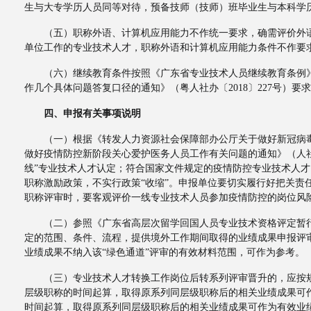
生与大专学历人员同等对待，预备技师（技师）班毕业生与本科学
（五）职称外语、计算机应用能力不作统一要求，确需评价外语
单位工作的专业技术人才，职称外语和计算机应用能力条件不作要
（六）继续教育条件按照《广东省专业技术人员继续教育条例》
作几个具体问题答复口径的通知》（粤人社办〔2018〕227号）要求，
四、申报有关事项说明
（一）根据《转发人力资源社会保障部办公厅关于做好新冠病毒感
做好疫情防控新阶段关心爱护医务人员工作有关问题的通知》（人社
线”专业技术人才认定；符合国家文件规定的疫情防控专业技术人才
职称激励政策，不实行政策“收缩”。申报单位要切实履行好把关
职称评审时，要客观评价一线专业技术人员参加疫情防控的岗位风险
（二）参照《广东省高层次留学回国人员专业技术资格评定暂行
定的范围、条件、流程，提供境外工作期间取得的业绩成果申报评
业绩成果不纳入该“绿色通道”评审的有效材料范围，可作为参考。
（三）专业技术人才转换工作岗位后转系列评审晋升的，应按规
层级职称的时间起算，取得原系列同层级职称后的相关业绩成果可
时间起算，取得原系列同层级职称后的相关业绩成果可作为有效业