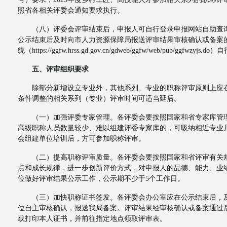
照省各相关评委会通知要求执行。
（八）评委会评审结束后，申报人可自行登录申报网站自助查询
公示结束后及时向市人力资源保障局报送评审结果审核确认或备案
统（https://ggfw.hrss.gd.gov.cn/gdweb/ggfw/web/pub/ggfw
五、评审组织要求
除部分新增设立专业外，其他系列、专业的职称评审原则上应在20
条件调整的相关系列（专业）评审时间可适当延后。
（一）加强评委专家管理。各评委会要按照国家和省专家库管理
高级职称人员数量较少、难以组建评委专家库的，可吸纳相近专业
会组建单位培训后，方可参加职称评审。
（二）提高职称评审质量。各评委会要按照国家和省评审有关规
点和成长规律，进一步创新评价方式，对申报人的品德、能力、业
位做好评审结果公示工作，公示期不少于5个工作日。
（三）加快职称证书签发。各评委会办公室应在公示结束后，及
位自主审核确认，报送我局备案。评审结果经审核确认或备案通过
载打印本人证书，并前往指定地点领取评审表。