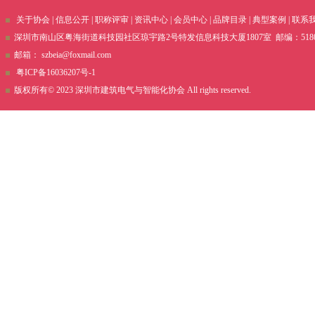
关于协会
|
信息公开
|
职称评审
|
资讯中心
|
会员中心
|
品牌目录
|
典型案例
|
联系
深圳市南山区粤海街道科技园社区琼宇路2号特发信息科技大厦1807室 邮编：51800 电话
邮箱：
szbeia@foxmail.com
粤ICP备16036207号-1
版权所有© 2023 深圳市建筑电气与智能化协会 All rights reserved.