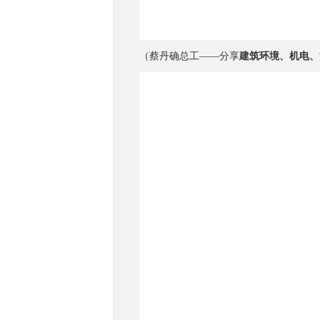
（蔡丹确总工——分享
建筑环境、机电、