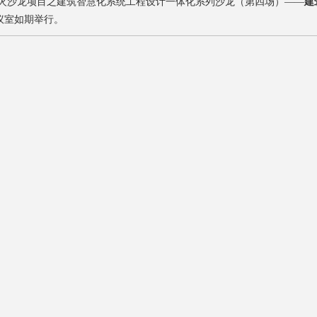
-星火沙龙项目之建筑智慧化系统工程设计一体化系列沙龙（第四场）——
建
会议室如期举行。