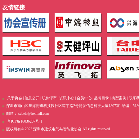
友情链接
关于协会
|
信息公开
|
职称评审
|
资讯中心
|
会员中心
|
品牌目录
|
典型案例
|
联系
深圳市南山区粤海街道科技园社区琼宇路2号特发信息科技大厦1807室 邮编：51800 电话
邮箱：
szbeia@foxmail.com
粤ICP备16036207号-1
版权所有© 2023 深圳市建筑电气与智能化协会 All rights reserved.