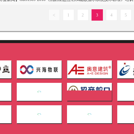
<
1
2
3
4
5