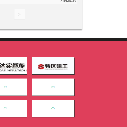
2019-04-15
···
>