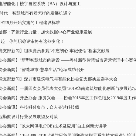
电智能化｜楼宇自控系统（BA）设计与施工
G时代，智慧城市有着怎样的发展机遇？
019年9月开始实施的工程建设标准
信部：齐聚行业力量，加快数据中心产业健康发展
月起，你的职称评审将有这些变化！
党支部新闻】组织党员参观“不忘初心 牢记使命”档案文献展
协会新闻】“智造城市·慧享生活”论坛成功召开
党支部新闻】深圳市建筑电气与智能化协会党支部换届选举大会
协会新闻】一届四次会员代表大会暨“2019华南建筑智能化创新与发展论坛
协会新闻】开放办会·服务兴会——协会2018年度工作总结及2019年度工
协会简讯】科技科普集市，众人齐过科技瘾
程勘察设计行业发展展望及对策
协会新闻】“以太网供电(POE)技术及应用”自主创新大讲堂
协会新闻】GB51309-2018《消防应急照明和疏散指示系统技术标准》培训