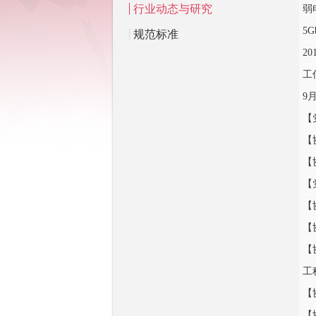
行业动态与研究
弱
5
规范标准
2
工
9
【
【
【
【
【
【
工
【
【