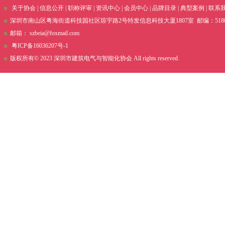
关于协会
|
信息公开
|
职称评审
|
资讯中心
|
会员中心
|
品牌目录
|
典型案例
|
联系
深圳市南山区粤海街道科技园社区琼宇路2号特发信息科技大厦1807室 邮编：51800 电话
邮箱：
szbeia@foxmail.com
粤ICP备16036207号-1
版权所有© 2023 深圳市建筑电气与智能化协会 All rights reserved.