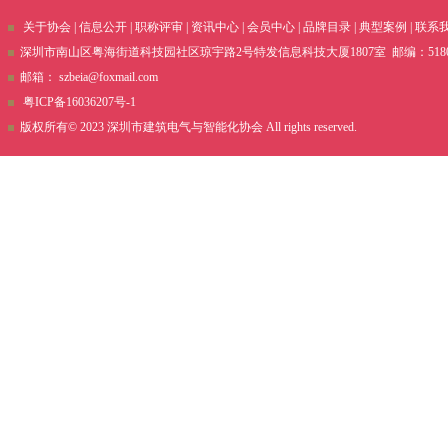
关于协会
|
信息公开
|
职称评审
|
资讯中心
|
会员中心
|
品牌目录
|
典型案例
|
联系
深圳市南山区粤海街道科技园社区琼宇路2号特发信息科技大厦1807室 邮编：51800 电话
邮箱：
szbeia@foxmail.com
粤ICP备16036207号-1
版权所有© 2023 深圳市建筑电气与智能化协会 All rights reserved.